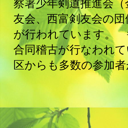
察署少年剣道推進会（
友会、西富剣友会の団
が行われています。 
合同稽古が行なわれて
区からも多数の参加者