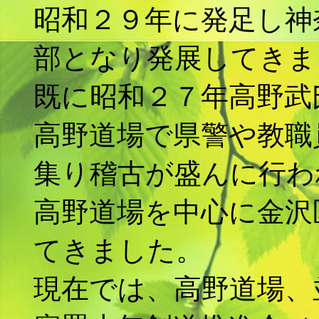
昭和２９年に発足し神
部となり発展してきま
既に昭和２７年高野武
高野道場で県警や教職
集り稽古が盛んに行わ
高野道場を中心に金沢
てきました。
現在では、高野道場、